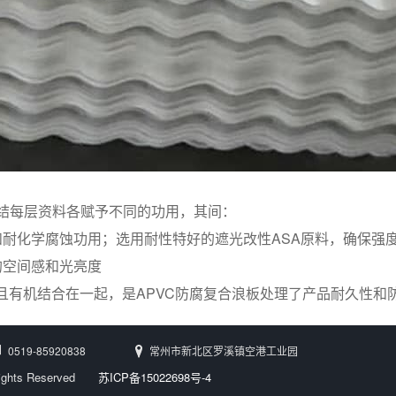
完结每层资料各赋予不同的功用，其间：
和耐化学腐蚀功用；选用耐性特好的遮光改性ASA原料，确保强
的空间感和光亮度
且有机结合在一起，是APVC防腐复合浪板处理了产品耐久性和
0519-85920838
常州市新北区罗溪镇空港工业园
Rights Reserved
苏ICP备15022698号-4