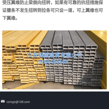
受压翼缘防止梁侧向扭转，如果有可靠的抗扭措施保
证檩条不发生扭转则拉条可只设一道，可上翼缘也可
下翼缘。
czmyjc@126.com