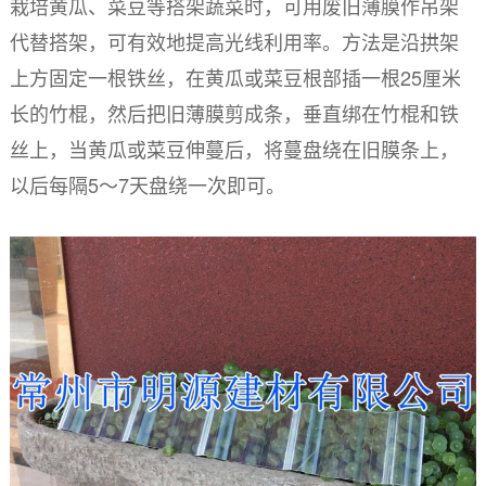
栽培黄瓜、菜豆等搭架蔬菜时，可用废旧薄膜作吊架
代替搭架，可有效地提高光线利用率。方法是沿拱架
上方固定一根铁丝，在黄瓜或菜豆根部插一根25厘米
长的竹棍，然后把旧薄膜剪成条，垂直绑在竹棍和铁
丝上，当黄瓜或菜豆伸蔓后，将蔓盘绕在旧膜条上，
以后每隔5～7天盘绕一次即可。