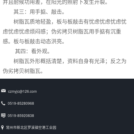
并且耐候功用差，在阳光的照射下发生开裂。
其三：用手掂、敲击。
树脂瓦质地轻盈，板与板敲击有忧虑忧虑忧虑忧
虑忧虑忧虑烦闷感；伪劣拷贝树脂瓦用手掂有沉重
感。板与板敲击动态洪亮。
其四：看外观。
树脂瓦外形概括清楚，资料自身有光泽；反之为
伪劣拷贝树脂瓦。
czmyjc@126.com
0519-85280968
0519-85920838
常州市新北区罗溪镇空港工业园